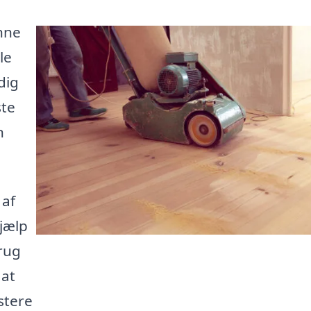
inne
le
dig
ste
n
af
hjælp
rug
 at
istere