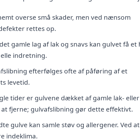
 nemt overse små skader, men ved nænsom
defekter rettes op.
det gamle lag af lak og snavs kan gulvet få et 
lle indretning.
slibning efterfølges ofte af påføring af et
s levetid.
le tider er gulvene dækket af gamle lak- eller
t fjerne; gulvafslibning gør dette effektivt.
dte gulve kan samle støv og allergener. Ved at
re indeklima.