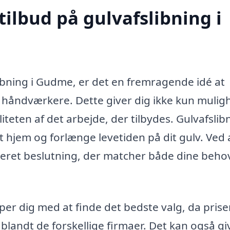
tilbud på gulvafslibning i
ibning i Gudme, er det en fremragende idé at
ge håndværkere. Dette giver dig ikke kun mulig
teten af det arbejde, der tilbydes. Gulvafslib
t hjem og forlænge levetiden på dit gulv. Ved 
rmeret beslutning, der matcher både dine beho
er dig med at finde det bedste valg, da pris
landt de forskellige firmaer. Det kan også gi