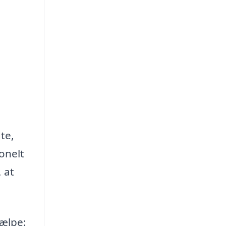
te,
onelt
 at
jælpe: