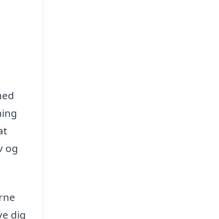
hed
ning
at
v og
erne
ve dig