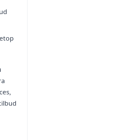
lud
netop
u
ra
ces,
tilbud