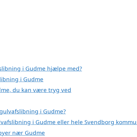
fslibning i Gudme hjælpe med?
slibning i Gudme
udme, du kan være tryg ved
gulvafslibning i Gudme?
ulvafslibning i Gudme eller hele Svendborg komm
 i byer nær Gudme