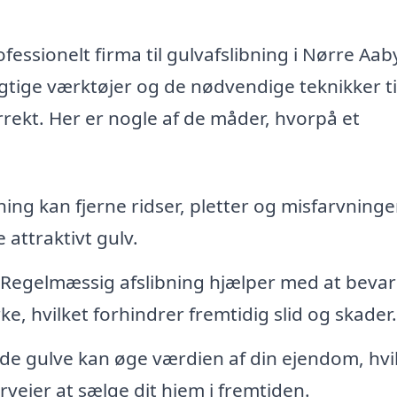
essionelt firma til gulvafslibning i Nørre Aab
igtige værktøjer og de nødvendige teknikker ti
orrekt. Her er nogle af de måder, hvorpå et
ing kan fjerne ridser, pletter og misfarvninge
e attraktivt gulv.
Regelmæssig afslibning hjælper med at beva
e, hvilket forhindrer fremtidig slid og skader.
de gulve kan øge værdien af din ejendom, hvi
rvejer at sælge dit hjem i fremtiden.