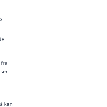
s
de
 fra
ser
så kan