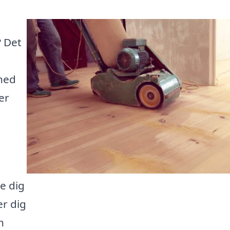
? Det
hed
er
e dig
er dig
n