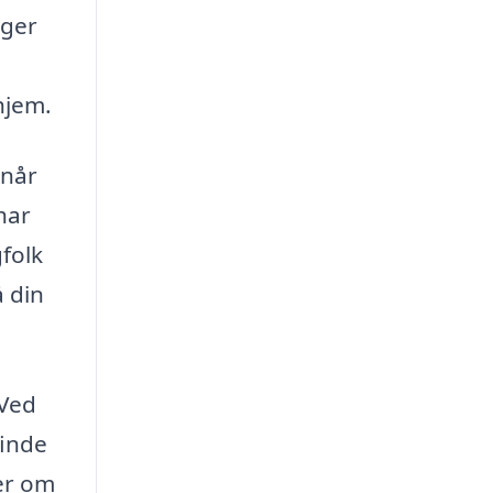
ager
hjem.
rnår
har
folk
å din
 Ved
finde
ger om