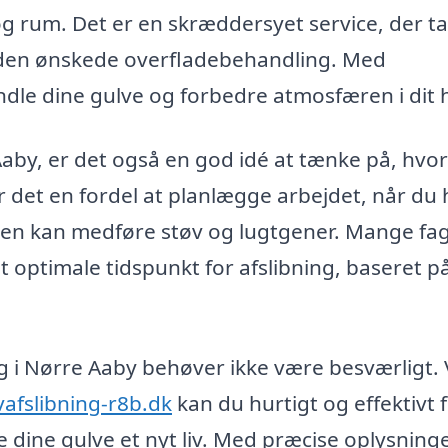
 og rum. Det er en skræddersyet service, der t
og den ønskede overfladebehandling. Med
ndle dine gulve og forbedre atmosfæren i dit 
Aaby, er det også en god idé at tænke på, hvo
er det en fordel at planlægge arbejdet, når du 
ssen kan medføre støv og lugtgener. Mange fag
optimale tidspunkt for afslibning, baseret p
ning i Nørre Aaby behøver ikke være besværligt.
vafslibning-r8b.dk
kan du hurtigt og effektivt 
ve dine gulve et nyt liv. Med præcise oplysnin