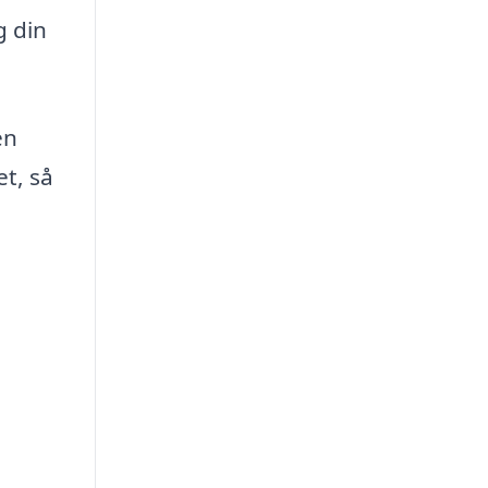
g din
en
et, så