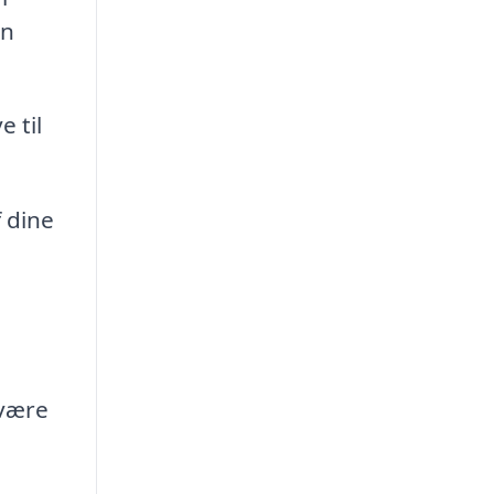
en
 til
 dine
 være