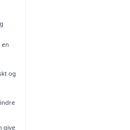
,
og
g en
skt og
mindre
n give