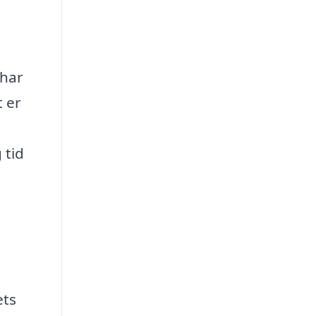
 har
t er
 tid
ets