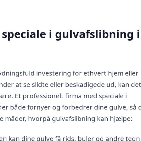
peciale i gulvafslibning i
ydningsfuld investering for ethvert hjem eller
der at se slidte eller beskadigede ud, kan de
re. Et professionelt firma med speciale i
 der både fornyer og forbedrer dine gulve, så 
 de måder, hvorpå gulvafslibning kan hjælpe:
n kan dine gulve få rids, buler og andre tegn