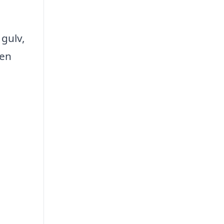
 gulv,
den