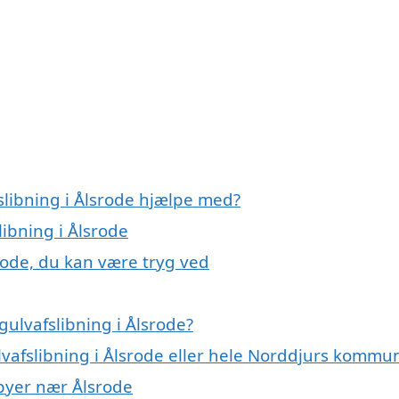
slibning i Ålsrode hjælpe med?
libning i Ålsrode
srode, du kan være tryg ved
ulvafslibning i Ålsrode?
lvafslibning i Ålsrode eller hele Norddjurs kommu
i byer nær Ålsrode