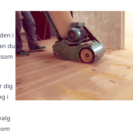
den i
an du
å som
r dig
ng i
valg
e om