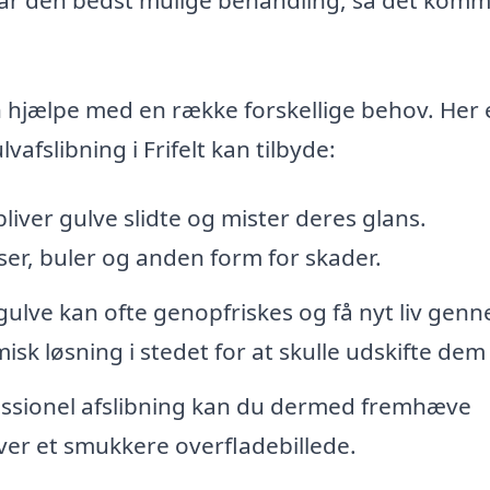
n hjælpe med en række forskellige behov. Her 
vafslibning i Frifelt kan tilbyde:
liver gulve slidte og mister deres glans.
dser, buler og anden form for skader.
ulve kan ofte genopfriskes og få nyt liv gen
sk løsning i stedet for at skulle udskifte dem 
ssionel afslibning kan du dermed fremhæve
iver et smukkere overfladebillede.