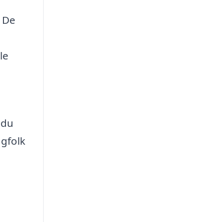
. De
le
 du
agfolk