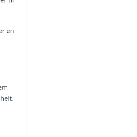
er en
nem
helt.