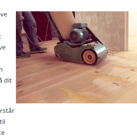
ive
t
ve
n
 dit
rstår
il
te