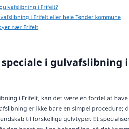
lvafslibning i Frifelt?
vafslibning i Frifelt eller hele Tønder kommune
byer nær Frifelt
peciale i gulvafslibning i
bning i Frifelt, kan det være en fordel at have
vafslibning er ikke bare en simpel procedure; d
dskab til forskellige gulvtyper. Et specialise
v får den bedst mulige behandling, så det komme