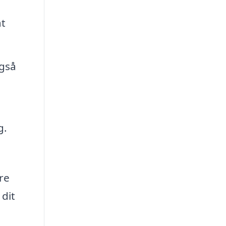
at
også
g.
re
 dit