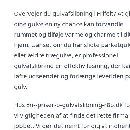
Overvejer du gulvafslibning i Frifelt? At g
dine gulve en ny chance kan forvandle
rummet og tilføje varme og charme til di
hjem. Uanset om du har slidte parketgul
eller ældre trægulve, er professionel
gulvafslibning en effektiv løsning, der ka
løfte udseendet og forlænge levetiden på
gulv.
Hos xn--priser-p-gulvafslibning-r8b.dk fo
vi vigtigheden af at finde det rette firma t
jobbet. Vi gør det nemt for dig at indhen