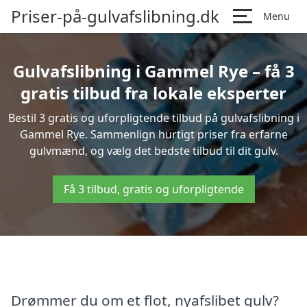
Priser-på-gulvafslibning.dk
Menu
Gulvafslibning i Gammel Rye – få 3
gratis tilbud fra lokale eksperter
Bestil 3 gratis og uforpligtende tilbud på gulvafslibning i
Gammel Rye. Sammenlign hurtigt priser fra erfarne
gulvmænd, og vælg det bedste tilbud til dit gulv.
Få 3 tilbud, gratis og uforpligtende
Drømmer du om et flot, nyafslibet gulv?