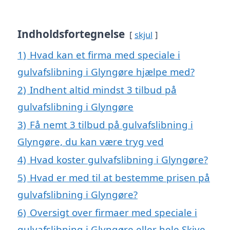
Indholdsfortegnelse
skjul
1)
Hvad kan et firma med speciale i
gulvafslibning i Glyngøre hjælpe med?
2)
Indhent altid mindst 3 tilbud på
gulvafslibning i Glyngøre
3)
Få nemt 3 tilbud på gulvafslibning i
Glyngøre, du kan være tryg ved
4)
Hvad koster gulvafslibning i Glyngøre?
5)
Hvad er med til at bestemme prisen på
gulvafslibning i Glyngøre?
6)
Oversigt over firmaer med speciale i
gulvafslibning i Glyngøre eller hele Skive