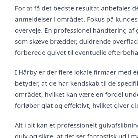
For at få det bedste resultat anbefales d
anmeldelser i området. Fokus på kundese
overveje. En professionel håndtering af
som skæve brædder, duldrende overflade
forberede gulvet til eventuelle efterbeha
I Hårby er der flere lokale firmaer med er
betyder, at de har kendskab til de specif
området, hvilket kan være en fordel unde
forløber glat og effektivt, hvilket giver d
Alt i alt kan et professionelt gulvafslibn
gulv og sikre, at det ser fantastisk ud i