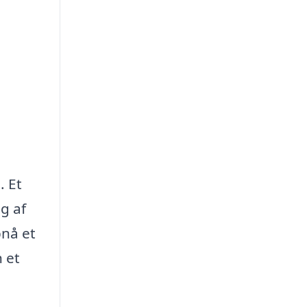
. Et
g af
nå et
 et