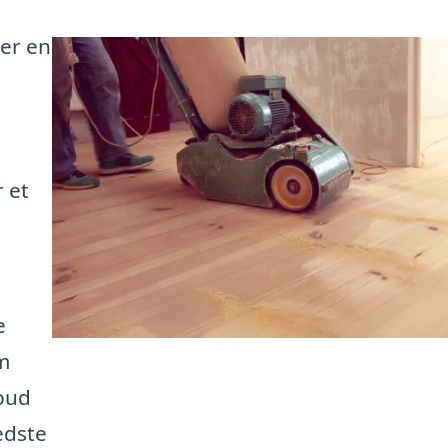
 er en
 et
e
m
lbud
edste