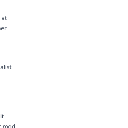
 at
mer
alist
it
dt mod