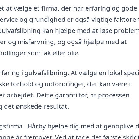
et at vælge et firma, der har erfaring og gode
rvice og grundighed er også vigtige faktorer
 gulvafslibning kan hjælpe med at løse proble
r og misfarvning, og også hjælpe med at
ndlinger som lak eller olie.
faring i gulvafslibning. At vælge en lokal speci
ikke forhold og udfordringer, der kan være i
r arbejdet. Dette garanti for, at processen
ig det ønskede resultat.
ingsfirma i Hårby hjælpe dig med at genoplive d
 mange år fremover. Ved at tage det første skri