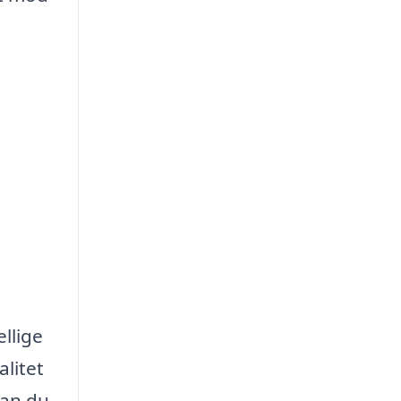
llige
alitet
kan du