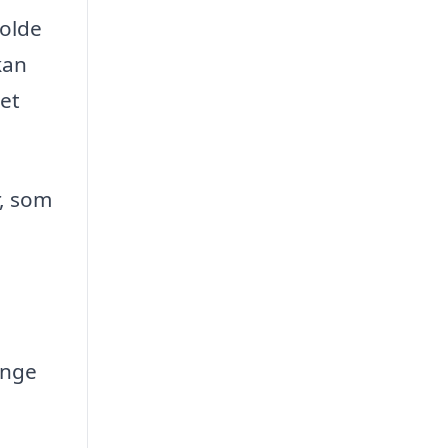
holde
kan
et
r, som
ænge