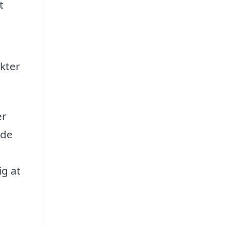
t
kter
er
nde
ig at