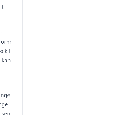
it
an
tform
olk i
u kan
Mange
ange
elsen