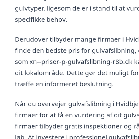
gulvtyper, ligesom de er i stand til at vu
specifikke behov.
Derudover tilbyder mange firmaer i Hvidb
finde den bedste pris for gulvafslibning,
som xn--priser-p-gulvafslibning-r8b.dk ka
dit lokalområde. Dette gør det muligt fo
træffe en informeret beslutning.
Når du overvejer gulvafslibning i Hvidbjer
firmaer for at få en vurdering af dit gu
firmaer tilbyder gratis inspektioner og r
løb. At investere i professionel gulvafsl