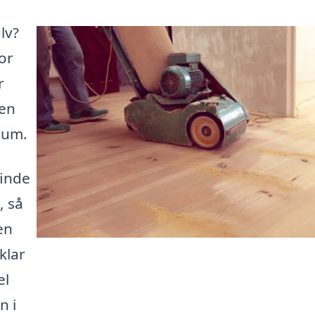
lv?
or
r
 en
 rum.
finde
, så
en
klar
el
n i