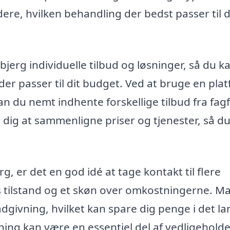
rdere, hvilken behandling der bedst passer til d
jerg individuelle tilbud og løsninger, så du k
 der passer til dit budget. Ved at bruge en pla
n du nemt indhente forskellige tilbud fra fagf
r dig at sammenligne priser og tjenester, så d
g, er det en god idé at tage kontakt til flere
lvs tilstand og et skøn over omkostningerne. 
ådgivning, hvilket kan spare dig penge i det l
ibning kan være en essentiel del af vedligehold