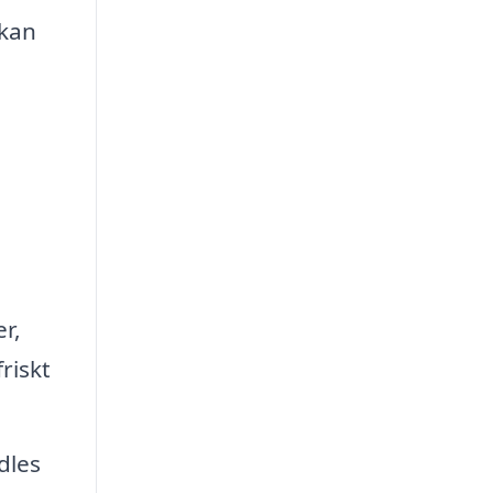
 kan
r,
riskt
dles