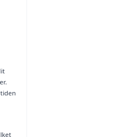
it
er.
etiden
lket