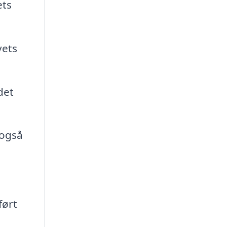
ets
vets
det
 også
ført