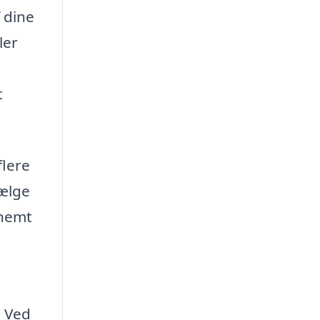
 dine
ler
t
flere
vælge
 nemt
. Ved