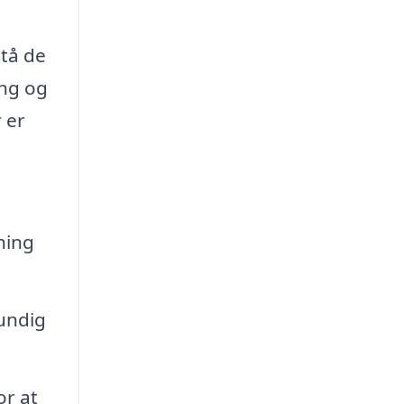
stå de
ing og
r er
ning
undig
or at