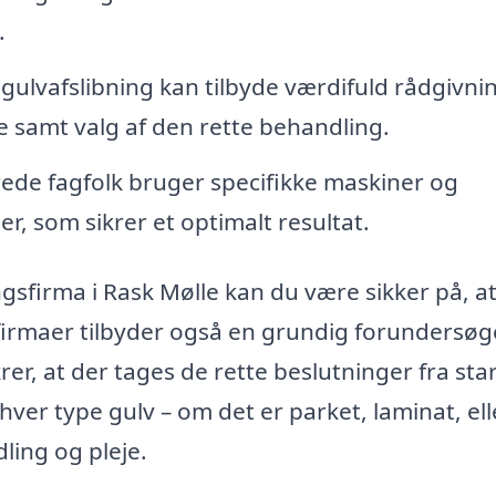
.
 gulvafslibning kan tilbyde værdifuld rådgivni
e samt valg af den rette behandling.
rede fagfolk bruger specifikke maskiner og
er, som sikrer et optimalt resultat.
ngsfirma i Rask Mølle kan du være sikker på, a
e firmaer tilbyder også en grundig forundersøg
krer, at der tages de rette beslutninger fra star
hver type gulv – om det er parket, laminat, ell
dling og pleje.