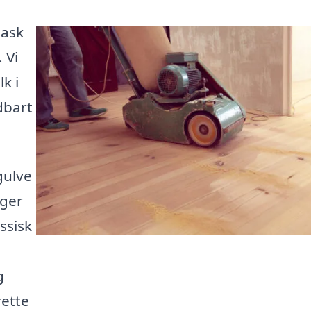
Rask
 Vi
k i
dbart
gulve
ager
ssisk
g
rette