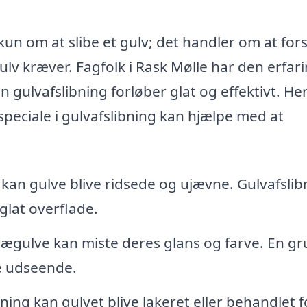
kun om at slibe et gulv; det handler om at for
ulv kræver. Fagfolk i Rask Mølle har den erfar
in gulvafslibning forløber glat og effektivt. He
peciale i gulvafslibning kan hjælpe med at
 kan gulve blive ridsede og ujævne. Gulvafslib
glat overflade.
ægulve kan miste deres glans og farve. En gr
le udseende.
bning kan gulvet blive lakeret eller behandlet f