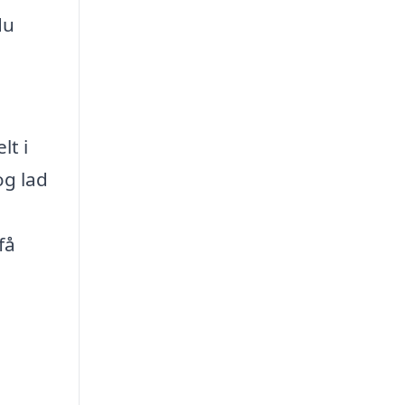
du
lt i
og lad
få