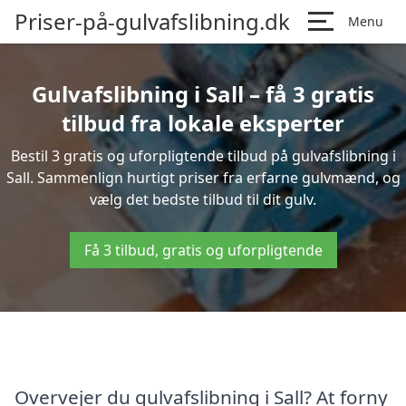
Priser-på-gulvafslibning.dk
Menu
Gulvafslibning i Sall – få 3 gratis
tilbud fra lokale eksperter
Bestil 3 gratis og uforpligtende tilbud på gulvafslibning i
Sall. Sammenlign hurtigt priser fra erfarne gulvmænd, og
vælg det bedste tilbud til dit gulv.
Få 3 tilbud, gratis og uforpligtende
Overvejer du gulvafslibning i Sall? At forny