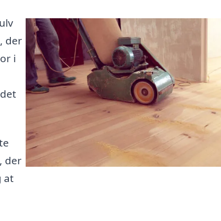
ulv
, der
or i
 det
te
, der
 at