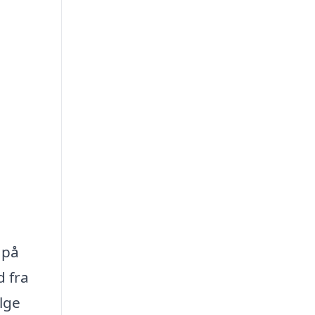
 på
d fra
lge