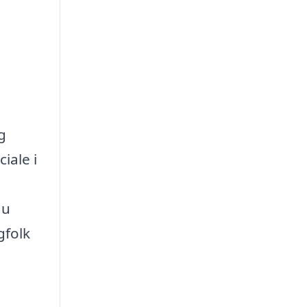
g
iale i
du
gfolk