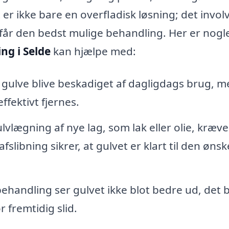
 er ikke bare en overfladisk løsning; det invol
v får den bedst mulige behandling. Her er nogl
ng i Selde
kan hjælpe med:
 gulve blive beskadiget af dagligdags brug, m
ffektivt fjernes.
lvlægning af nye lag, som lak eller olie, kræve
slibning sikrer, at gulvet er klart til den øns
behandling ser gulvet ikke blot bedre ud, det b
fremtidig slid.