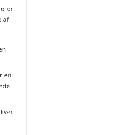
verer
e af
en
r en
kede
liver