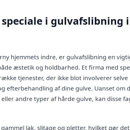
peciale i gulvafslibning i
rny hjemmets indre, er gulvafslibning en vigti
 både æstetik og holdbarhed. Et firma med spec
ække tjenester, der ikke blot involverer selve
og efterbehandling af dine gulve. Uanset om 
 eller andre typer af hårde gulve, kan disse fa
gammel lak, slitage og pletter, hvilket gør det