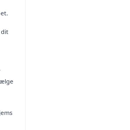
et.
 dit
r
vælge
hjems