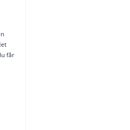
en
det
du får