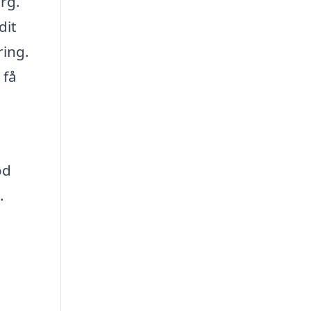
rg.
dit
ring.
 få
od
.