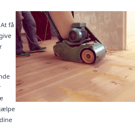
At få
give
r
inde
r
te
jælpe
 dine