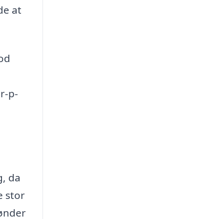
de at
god
r-p-
g, da
e stor
Sønder