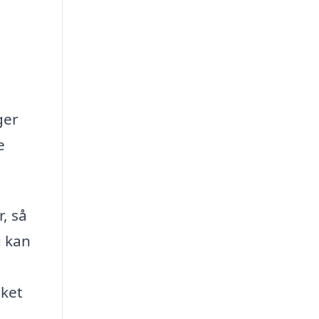
ger
e
, så
u kan
lket