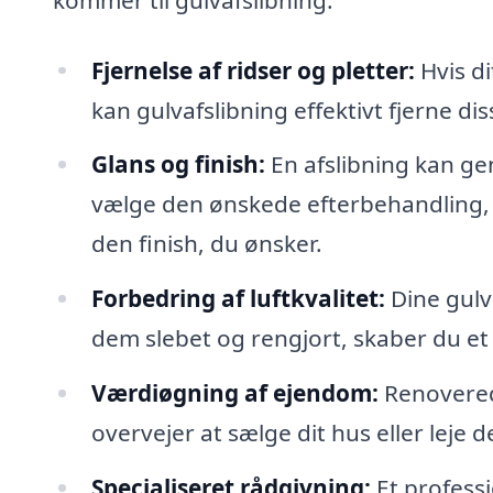
Fjernelse af ridser og pletter:
Hvis di
kan gulvafslibning effektivt fjerne d
Glans og finish:
En afslibning kan gen
vælge den ønskede efterbehandling, så
den finish, du ønsker.
Forbedring af luftkvalitet:
Dine gulve
dem slebet og rengjort, skaber du et
Værdiøgning af ejendom:
Renovered
overvejer at sælge dit hus eller leje d
Specialiseret rådgivning:
Et professi