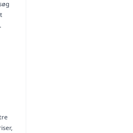
esøg
t
.
tre
iser,