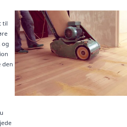
til
øre
k og
ion
e den
nu
jede