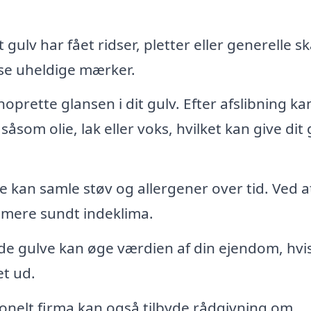
t gulv har fået ridser, pletter eller generelle s
isse uheldige mærker.
oprette glansen i dit gulv. Efter afslibning ka
som olie, lak eller voks, hvilket kan give dit 
 kan samle støv og allergener over tid. Ved a
 mere sundt indeklima.
e gulve kan øge værdien af din ejendom, hvi
et ud.
onelt firma kan også tilbyde rådgivning om