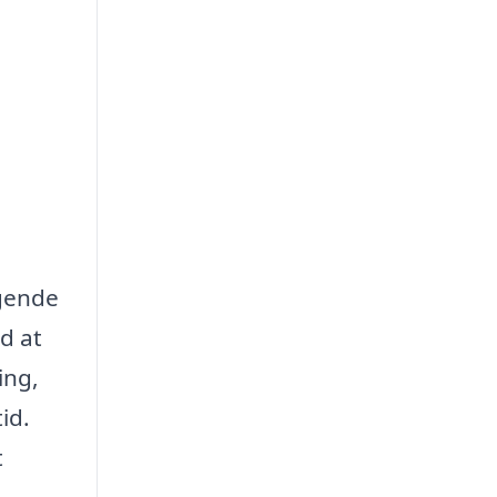
agende
ed at
ing,
id.
t