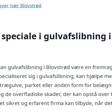
i byer nær Blovstrød
peciale i gulvafslibning i
 kan gulvafslibning i Blovstrød være en fremr
pecialiseret sig i gulvafslibning, kan hjælpe m
r trægulve, parket eller anden form for belægn
og de overfladiske skader, der kan opstå over t
et sikret og erfarent firma kan tilbyde, når de