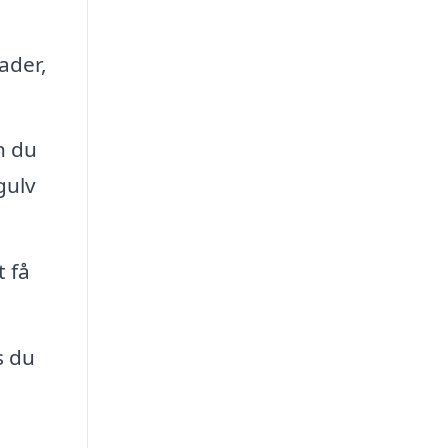
kader,
n du
gulv
t få
s du