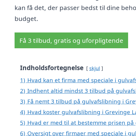
kan få det, der passer bedst til dine beh
budget.
Få 3 tilbud, gratis og uforpligtende
Indholdsfortegnelse
skjul
1)
Hvad kan et firma med speciale i gulva
2)
Indhent altid mindst 3 tilbud på gulvaf
3)
Få nemt 3 tilbud på gulvafslibning i G
4)
Hvad koster gulvafslibning i Grevinge 
5)
Hvad er med til at bestemme prisen på 
6)
Oversigt over firmaer med speciale i gu