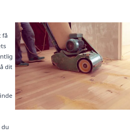
 få
ets
ntlig
å dit
finde
å du