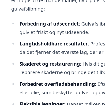
er nogle af de mange måder, hvorpå et s
gulvafslibning:
Forbedring af udseendet:
Gulvafslibn
gulv et friskt og nyt udseende.
Langtidsholdbare resultater:
Profess
da det fjerner det øverste lag, der er
Skaderet og restaurering:
Hvis dit g
reparere skaderne og bringe det tilba
Forbedret overfladebehandling:
Eft
eller olie, som beskytter gulvet og giv
Fleksible løsninger:
Uanset hvilken ty