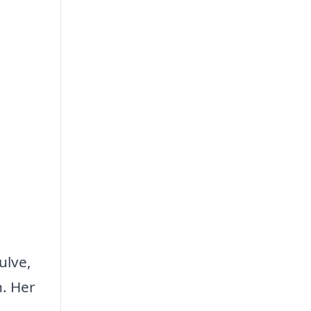
ulve,
n. Her