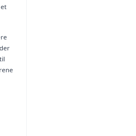
 et
ere
 der
il
årene