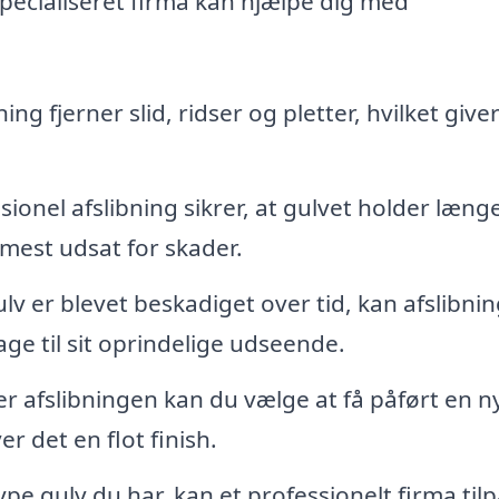
pecialiseret firma kan hjælpe dig med
ing fjerner slid, ridser og pletter, hvilket giver
ionel afslibning sikrer, at gulvet holder læng
 mest udsat for skader.
ulv er blevet beskadiget over tid, kan afslibni
ge til sit oprindelige udseende.
er afslibningen kan du vælge at få påført en ny
er det en flot finish.
pe gulv du har, kan et professionelt firma til