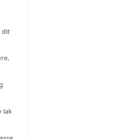
 dit
ere,
ng
 lak
passe