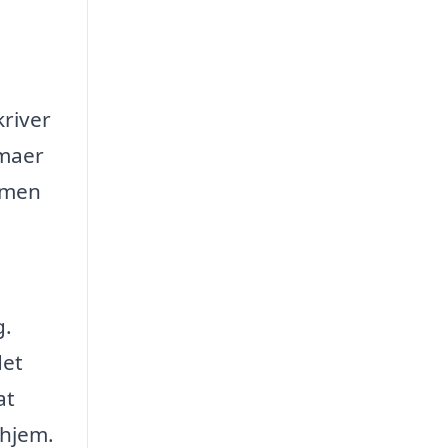
kriver
rmaer
ormen
g.
det
at
 hjem.