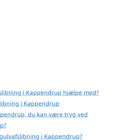
e
fslibning i Kappendrup hjælpe med?
slibning i Kappendrup
appendrup, du kan være tryg ved
up?
gulvafslibning i Kappendrup?