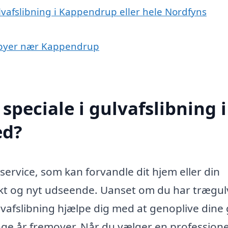
lvafslibning i Kappendrup eller hele Nordfyns
 i byer nær Kappendrup
peciale i gulvafslibning i
ed?
service, som kan forvandle dit hjem eller din
iskt og nyt udseende. Uanset om du har trægul
gulvafslibning hjælpe dig med at genoplive dine
ange år fremover. Når du vælger en professionel