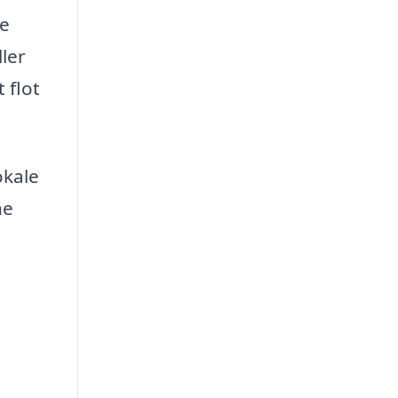
ge
ller
 flot
okale
ne