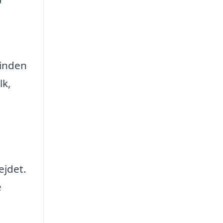
 inden
lk,
ejdet.
e