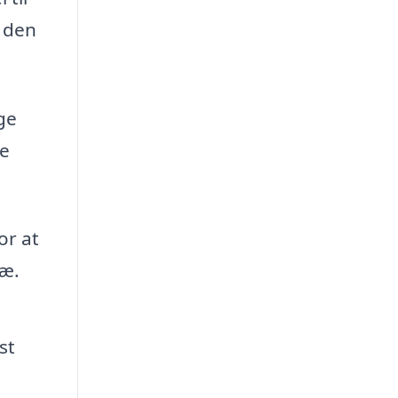
r den
ge
de
or at
ræ.
st