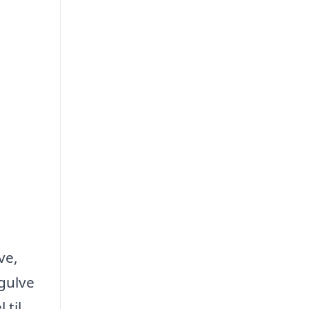
ve,
 gulve
 til