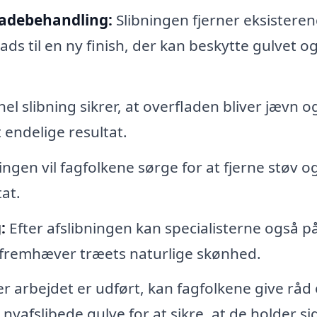
ladebehandling:
Slibningen fjerner eksistere
lads til en ny finish, der kan beskytte gulvet o
el slibning sikrer, at overfladen bliver jævn o
 endelige resultat.
ingen vil fagfolkene sørge for at fjerne støv o
tat.
:
Efter afslibningen kan specialisterne også p
og fremhæver træets naturlige skønhed.
er arbejdet er udført, kan fagfolkene give råd
yafslibede gulve for at sikre, at de holder si