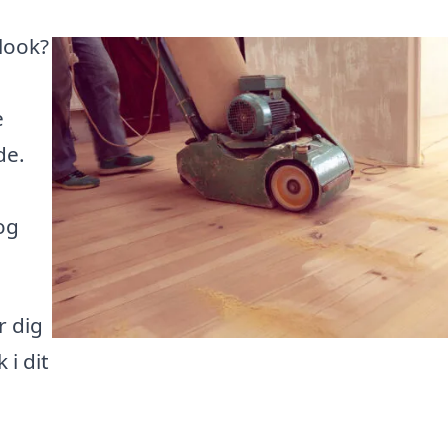
 look?
e
de.
og
r dig
 i dit