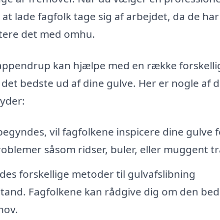
at lade fagfolk tage sig af arbejdet, da de ha
dtere det med omhu.
 Kappendrup kan hjælpe med en række forskelli
 det bedste ud af dine gulve. Her er nogle af 
byder:
egyndes, vil fagfolkene inspicere dine gulve f
problemer såsom ridser, buler, eller muggent t
des forskellige metoder til gulvafslibning
lstand. Fagfolkene kan rådgive dig om den bed
hov.