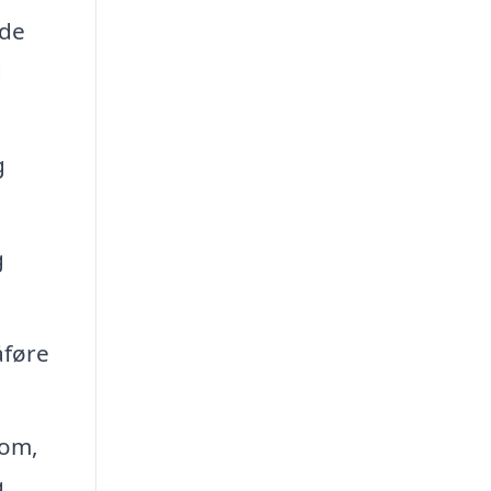
nde
g
g
g
åføre
 om,
g