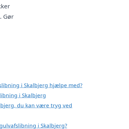
kker
s. Gør
slibning i Skalbjerg hjælpe med?
libning i Skalbjerg
albjerg, du kan være tryg ved
ulvafslibning i Skalbjerg?