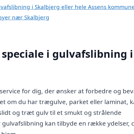
lvafslibning i Skalbjerg eller hele Assens kommun
 byer nær Skalbjerg
peciale i gulvafslibning i
l service for dig, der ønsker at forbedre og be
t om du har trægulve, parket eller laminat, 
lidt og træt gulv til et smukt og strålende
r gulvafslibning kan tilbyde en række ydelser, 
 hjem.