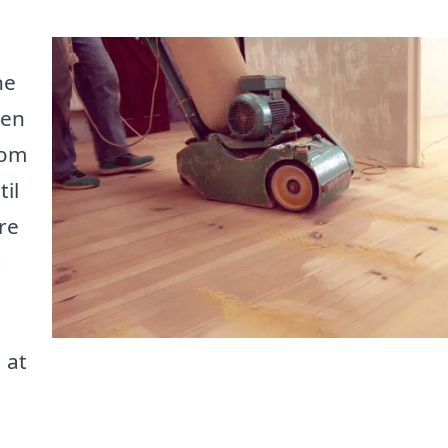
ne
 en
 om
il
re
g
 at