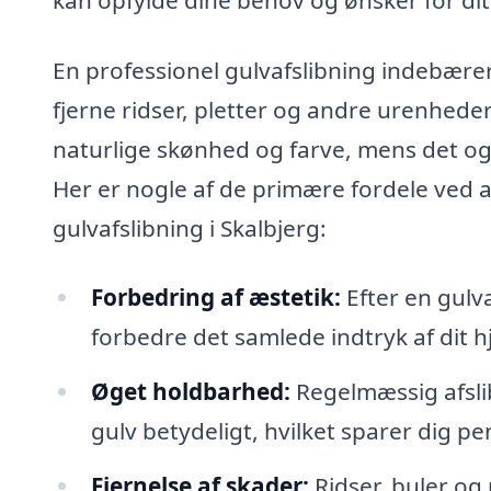
En professionel gulvafslibning indebærer, 
fjerne ridser, pletter og andre urenhede
naturlige skønhed og farve, mens det ogs
Her er nogle af de primære fordele ved at
gulvafslibning i Skalbjerg:
Forbedring af æstetik:
Efter en gulvaf
forbedre det samlede indtryk af dit h
Øget holdbarhed:
Regelmæssig afsli
gulv betydeligt, hvilket sparer dig pe
Fjernelse af skader:
Ridser, buler og 