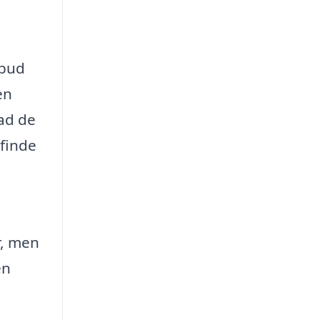
lbud
en
vad de
 finde
r, men
en