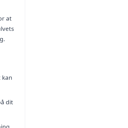
or at
lvets
g.
t kan
å dit
ning,