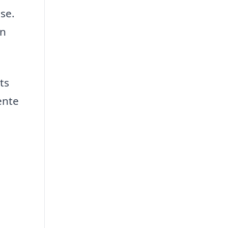
se.
en
ts
ente