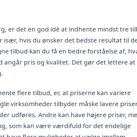
rg, er det en god idé at indhente mindst tre ti
 især, hvis du ønsker det bedste resultat til d
ne tilbud kan du få en bedre forståelse af, h
 angår pris og kvalitet. Det gør det lettere at
g.
hente flere tilbud, er, at priserne kan variere
ogle virksomheder tilbyder måske lavere prise
 der udføres. Andre kan have højere priser, m
ng, som kan være værdifuld for det endelige
 at have flere muligheder at vælge imellem.