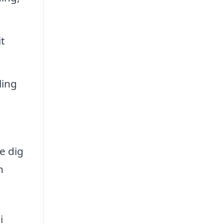
t
ling
e dig
n
i