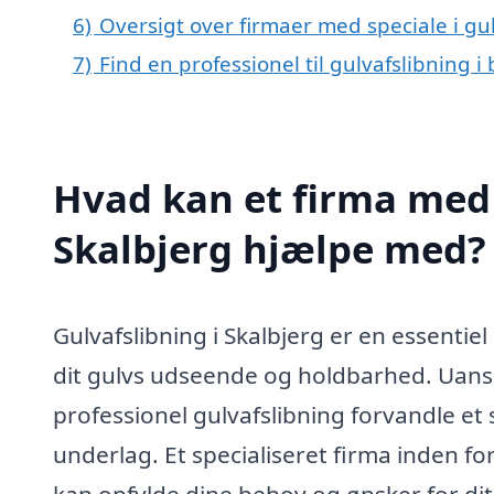
6)
Oversigt over firmaer med speciale i gu
7)
Find en professionel til gulvafslibning i
Hvad kan et firma med s
Skalbjerg hjælpe med?
Gulvafslibning i Skalbjerg er en essentie
dit gulvs udseende og holdbarhed. Uanse
professionel gulvafslibning forvandle et s
underlag. Et specialiseret firma inden fo
kan opfylde dine behov og ønsker for dit