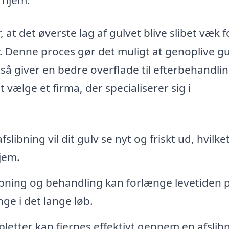
at det øverste lag af gulvet blive slibet væk f
r. Denne proces gør det muligt at genoplive gu
å giver en bedre overflade til efterbehandlin
 vælge et firma, der specialiserer sig i
slibning vil dit gulv se nyt og friskt ud, hvilke
jem.
bning og behandling kan forlænge levetiden p
nge i det lange løb.
pletter kan fjernes effektivt gennem en afslib