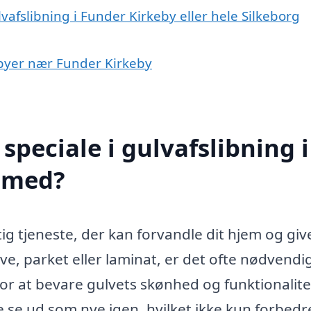
vafslibning i Funder Kirkeby eller hele Silkeborg
i byer nær Funder Kirkeby
peciale i gulvafslibning i
 med?
tig tjeneste, der kan forvandle dit hjem og giv
ve, parket eller laminat, er det ofte nødvendig
for at bevare gulvets skønhed og funktionalite
 se ud som nye igen, hvilket ikke kun forbedr