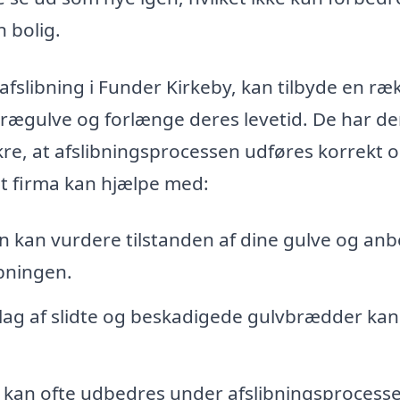
 bolig.
vafslibning i Funder Kirkeby, kan tilbyde en ræ
trægulve og forlænge deres levetid. De har d
ikre, at afslibningsprocessen udføres korrekt 
 et firma kan hjælpe med:
 kan vurdere tilstanden af dine gulve og anb
bningen.
 lag af slidte og beskadigede gulvbrædder ka
kan ofte udbedres under afslibningsprocesse