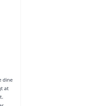
e dine
t at
t.
er