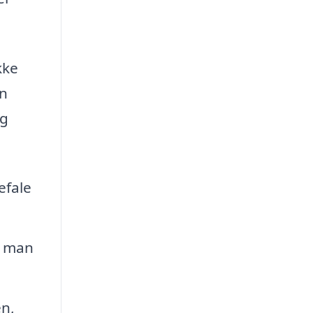
kke
en
og
efale
n man
n,