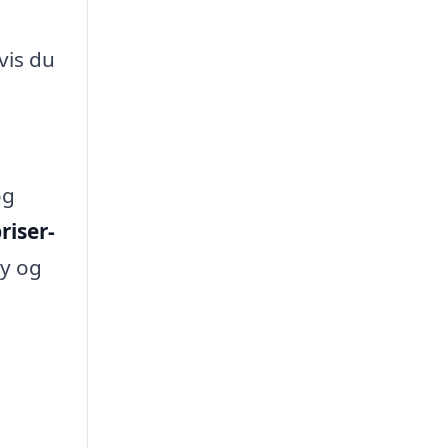
vis du
og
riser-
by og