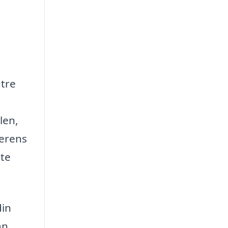
 tre
len,
verens
nte
din
an