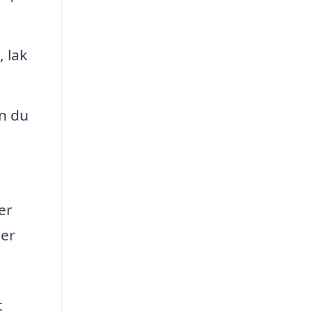
 lak
n du
er
der
t