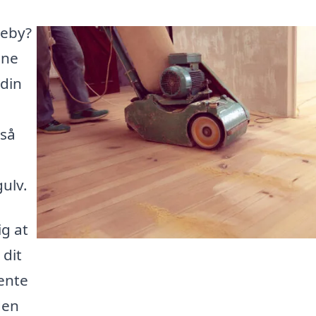
keby?
ine
 din
 så
ulv.
ig at
 dit
ente
den