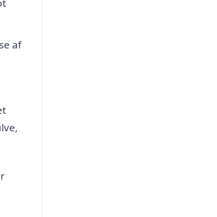
ot
se af
et
lve,
er