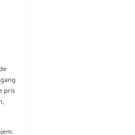
 de
ilgang
e pris
n,
hjem.