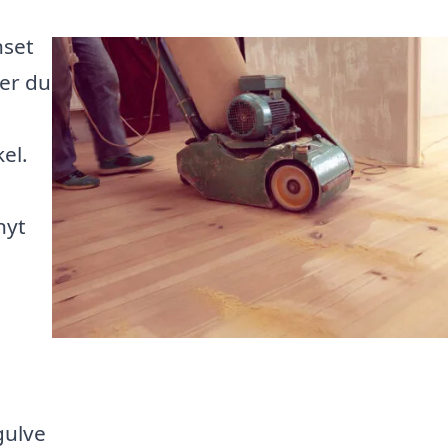
nset
ler du
el.
nyt
e
gulve