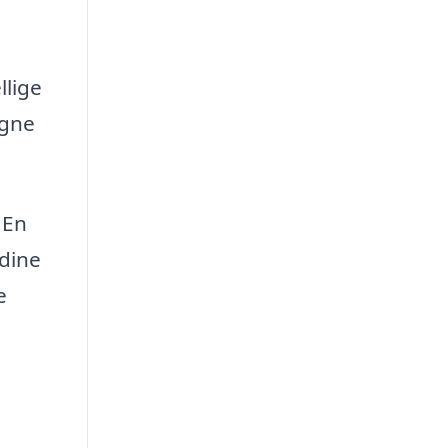
llige
igne
 En
 dine
e