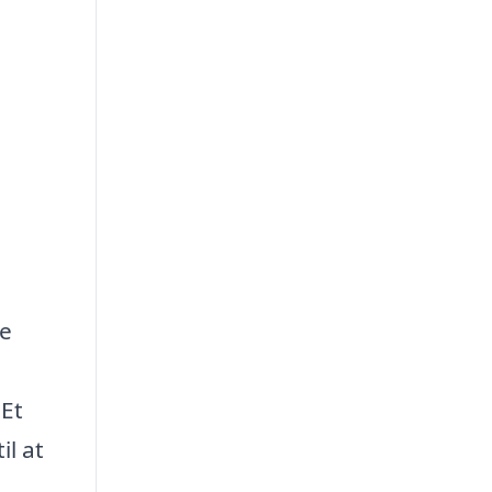
re
 Et
il at