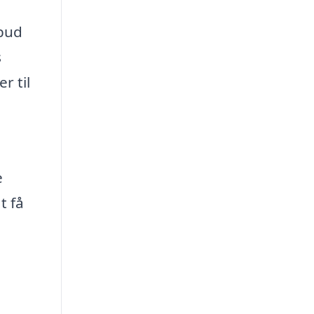
lbud
s
r til
e
t få