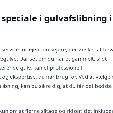
peciale i gulvafslibning i
 service for ejendomsejere, der ønsker at be
gulve. Uanset om du har et gammelt, slidt
værende gulv, kan et professionelt
t og ekspertise, du har brug for. Ved at vælge 
fslibning, kan du sikre dig, at du får det bedste
kun om at fjerne slitage og ridser; det inklude