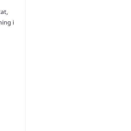
at,
ning i