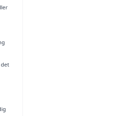
ller
ng
 det
dig