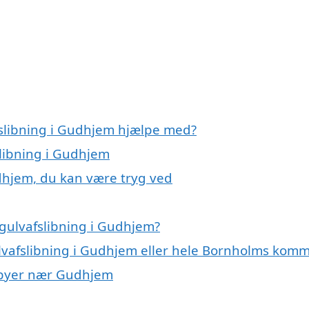
fslibning i Gudhjem hjælpe med?
slibning i Gudhjem
udhjem, du kan være tryg ved
gulvafslibning i Gudhjem?
ulvafslibning i Gudhjem eller hele Bornholms kom
 i byer nær Gudhjem