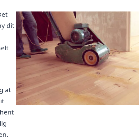
Det
y dit
elt
g at
it
dhent
dig
en.