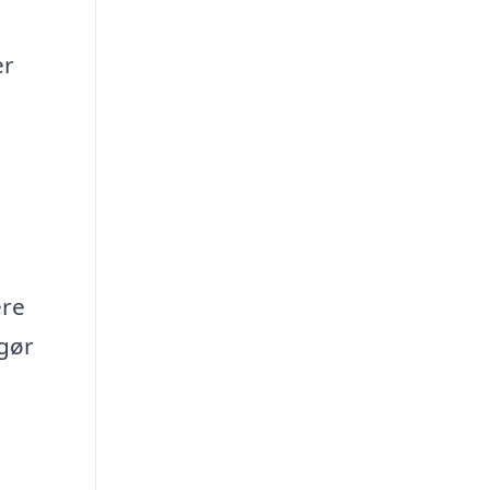
er
ere
 gør