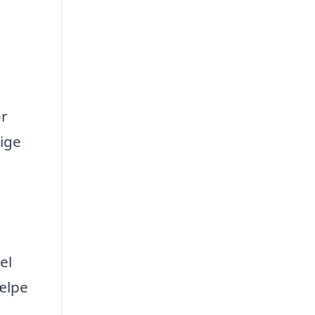
ør
lige
el
jælpe