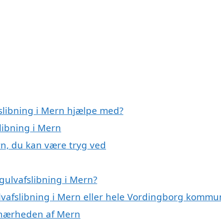
fslibning i Mern hjælpe med?
libning i Mern
rn, du kan være tryg ved
gulvafslibning i Mern?
ulvafslibning i Mern eller hele Vordingborg komm
 i nærheden af Mern