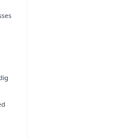
sses
dig
ed