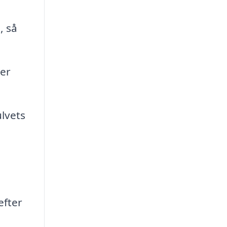
, så
ver
ulvets
efter