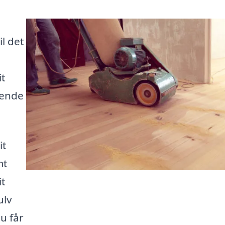
l det
it
dende
it
mt
it
ulv
du får