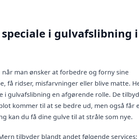
peciale i gulvafslibning i
s, når man ønsker at forbedre og forny sine
e, få ridser, misfarvninger eller blive matte. H
e i gulvafslibning en afgørende rolle. De tilby
e blot kommer til at se bedre ud, men også får 
 kan du få dine gulve til at stråle som nye.
i Mern tilbyder blandt andet følgende services: