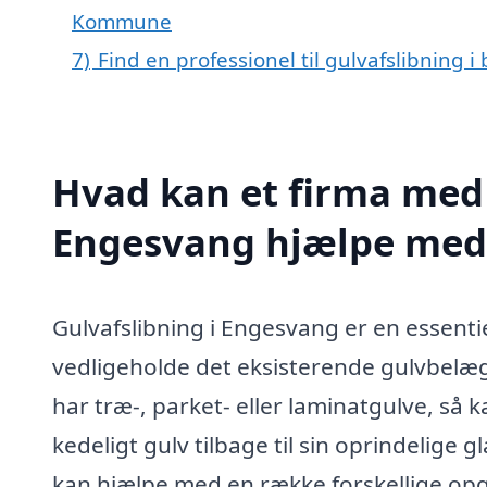
Kommune
7)
Find en professionel til gulvafslibning
Hvad kan et firma med s
Engesvang hjælpe med
Gulvafslibning i Engesvang er en essentie
vedligeholde det eksisterende gulvbelæg
har træ-, parket- eller laminatgulve, så k
kedeligt gulv tilbage til sin oprindelige g
kan hjælpe med en række forskellige opgav