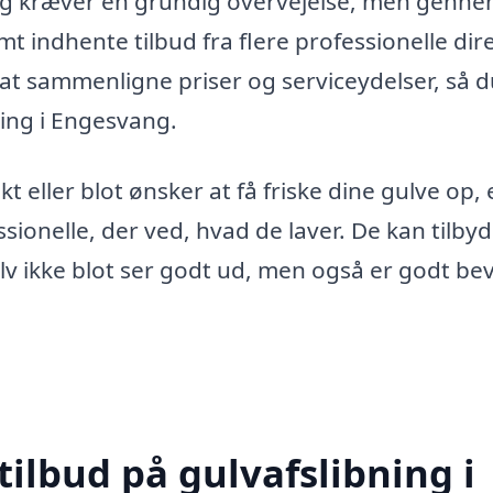
ning kræver en grundig overvejelse, men genne
t indhente tilbud fra flere professionelle dire
g at sammenligne priser og serviceydelser, så 
ning i Engesvang.
t eller blot ønsker at få friske dine gulve op, 
sionelle, der ved, hvad de laver. De kan tilbyd
ulv ikke blot ser godt ud, men også er godt be
tilbud på gulvafslibning i