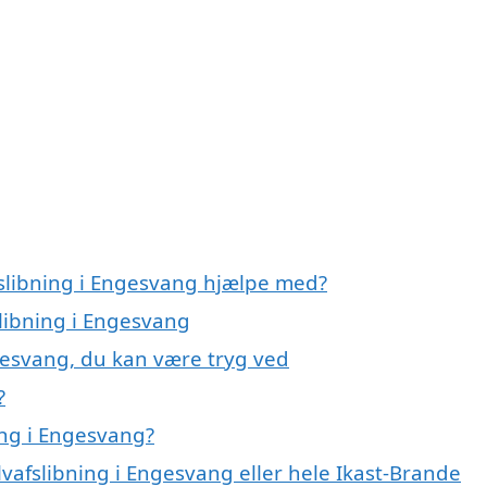
fslibning i Engesvang hjælpe med?
slibning i Engesvang
gesvang, du kan være tryg ved
?
ng i Engesvang?
lvafslibning i Engesvang eller hele Ikast-Brande