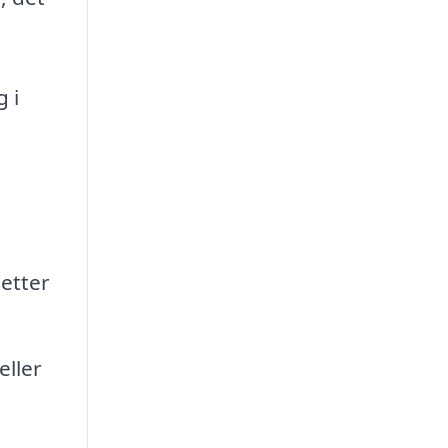
g i
letter
eller