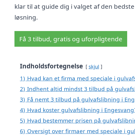
klar til at guide dig i valget af den bedste
løsning.
Få 3 tilbud, gratis og uforpligtende
Indholdsfortegnelse
skjul
1)
Hvad kan et firma med speciale i gulva
2)
Indhent altid mindst 3 tilbud på gulvaf
3)
Få nemt 3 tilbud på gulvafslibning i En
4)
Hvad koster gulvafslibning i Engesvang
5)
Hvad bestemmer prisen på gulvafslibni
6)
Oversigt over firmaer med speciale i gu