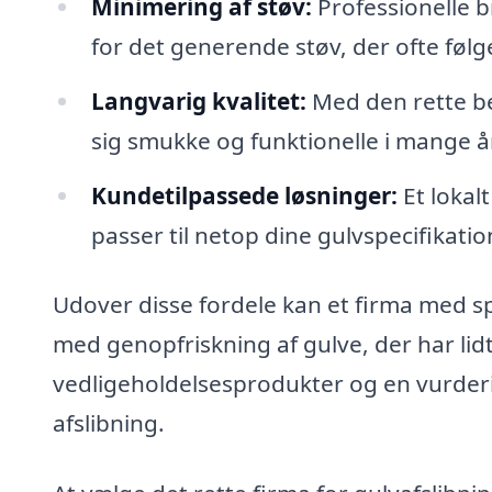
Minimering af støv:
Professionelle b
for det generende støv, der ofte følg
Langvarig kvalitet:
Med den rette be
sig smukke og funktionelle i mange år
Kundetilpassede løsninger:
Et lokal
passer til netop dine gulvspecifikati
Udover disse fordele kan et firma med sp
med genopfriskning af gulve, der har lid
vedligeholdelsesprodukter og en vurderi
afslibning.