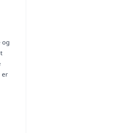
e og
t
e
 er