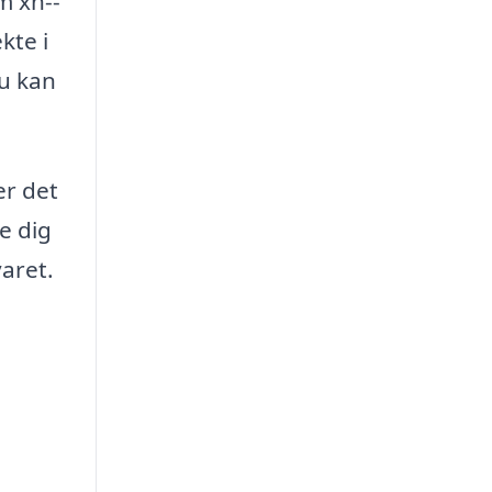
m xn--
kte i
du kan
er det
e dig
varet.