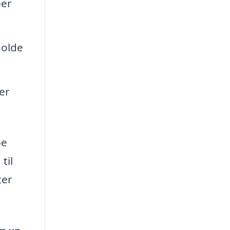
per
holde
er
pe
til
ter