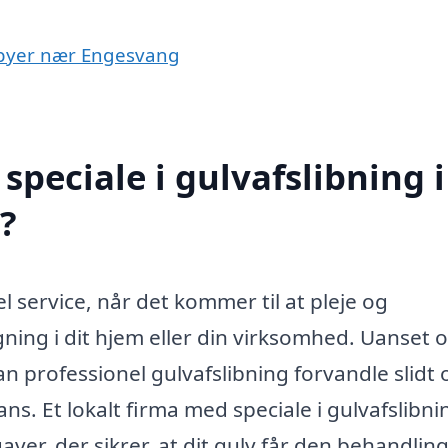
 i byer nær Engesvang
peciale i gulvafslibning i
?
l service, når det kommer til at pleje og
ning i dit hjem eller din virksomhed. Uanset 
an professionel gulvafslibning forvandle slidt 
lans. Et lokalt firma med speciale i gulvafslibni
er, der sikrer, at dit gulv får den behandling