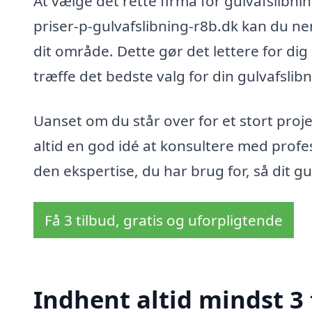
At vælge det rette firma for gulvafslib
priser-p-gulvafslibning-r8b.dk kan du nem
dit område. Dette gør det lettere for di
træffe det bedste valg for din gulvafslib
Uanset om du står over for et stort projek
altid en god idé at konsultere med profes
den ekspertise, du har brug for, så dit g
Få 3 tilbud, gratis og uforpligtende
Indhent altid mindst 3 