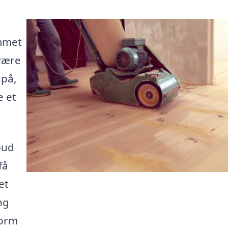
ommet
 være
 på,
e et
bud
få
et
ng
form