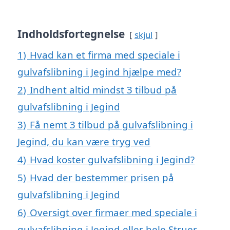
Indholdsfortegnelse
skjul
1)
Hvad kan et firma med speciale i
gulvafslibning i Jegind hjælpe med?
2)
Indhent altid mindst 3 tilbud på
gulvafslibning i Jegind
3)
Få nemt 3 tilbud på gulvafslibning i
Jegind, du kan være tryg ved
4)
Hvad koster gulvafslibning i Jegind?
5)
Hvad der bestemmer prisen på
gulvafslibning i Jegind
6)
Oversigt over firmaer med speciale i
gulvafslibning i Jegind eller hele Struer