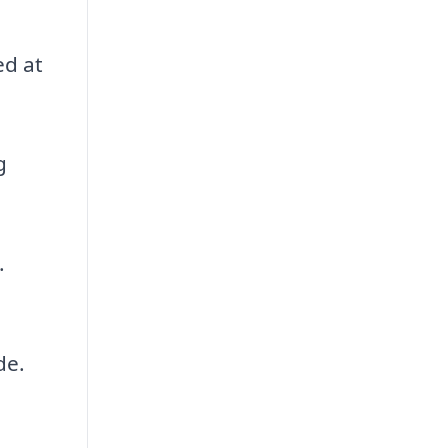
ed at
g
.
de.