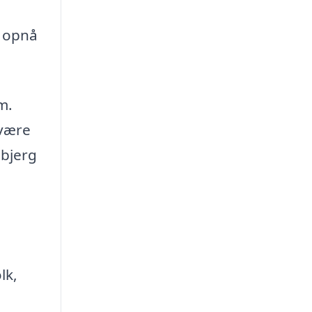
t opnå
m.
 være
sbjerg
lk,