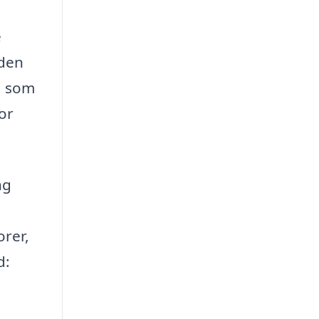
e
 den
, som
or
ng
orer,
d: