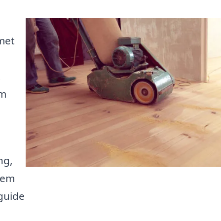
met
t
om
ng,
hjem
 guide