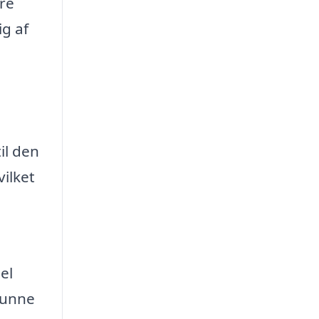
re
g af
il den
vilket
el
 kunne