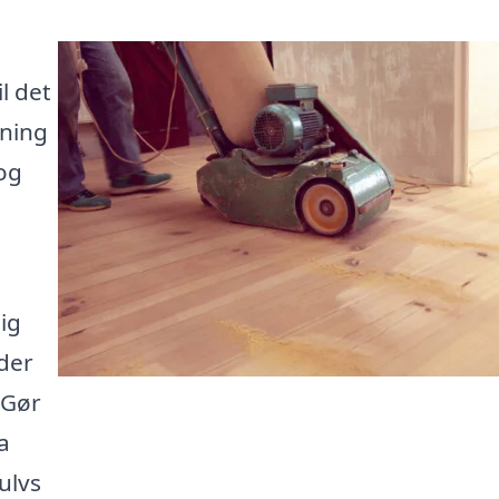
l det
gning
 og
ig
 der
 Gør
a
ulvs