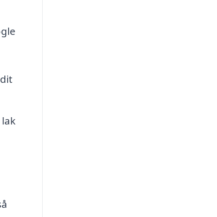
ogle
dit
 lak
så