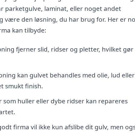
 parketgulve, laminat, eller noget andet
ng være den løsning, du har brug for. Her er n
irma kan tilbyde:
ing fjerner slid, ridser og pletter, hvilket gør 
ibning kan gulvet behandles med olie, lud eller
et smukt finish.
som huller eller dybe ridser kan repareres
artet.
odt firma vil ikke kun afslibe dit gulv, men og