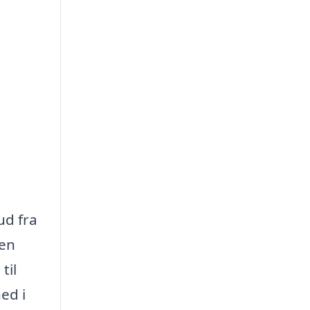
ud fra
men
til
ed i