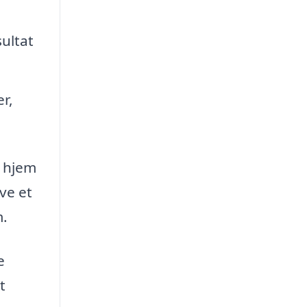
ultat
r,
t hjem
ve et
m.
e
t