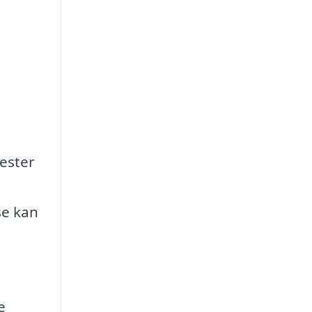
nester
se kan
e