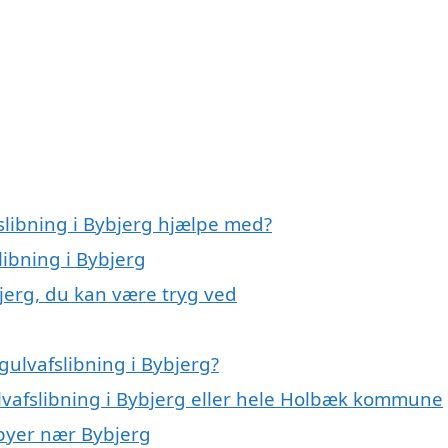
slibning i Bybjerg hjælpe med?
libning i Bybjerg
bjerg, du kan være tryg ved
ulvafslibning i Bybjerg?
ulvafslibning i Bybjerg eller hele Holbæk kommune
i byer nær Bybjerg