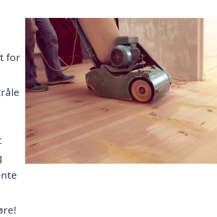
t for
tråle
t
g
ente
øre!