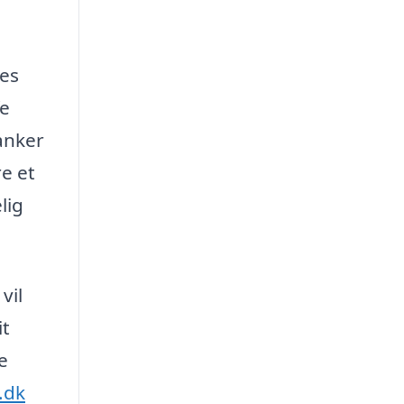
res
fe
anker
re et
lig
vil
it
e
.dk