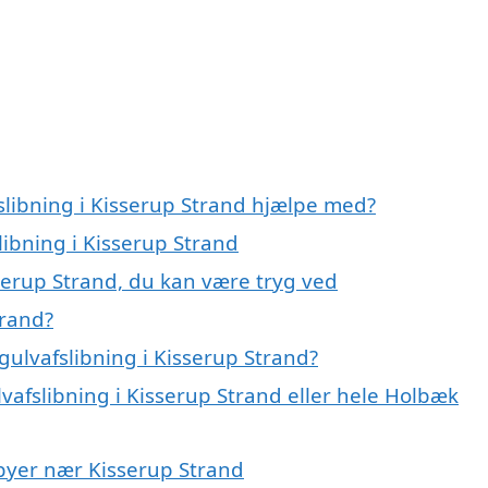
slibning i Kisserup Strand hjælpe med?
libning i Kisserup Strand
sserup Strand, du kan være tryg ved
trand?
ulvafslibning i Kisserup Strand?
lvafslibning i Kisserup Strand eller hele Holbæk
i byer nær Kisserup Strand