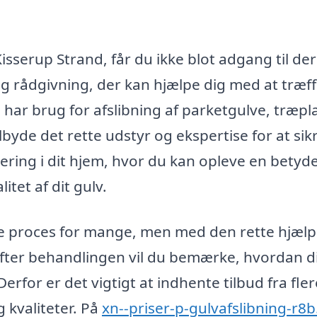
 Kisserup Strand, får du ikke blot adgang til de
 rådgivning, der kan hjælpe dig med at træf
har brug for afslibning af parketgulve, træpl
ilbyde det rette udstyr og ekspertise for at sik
stering i dit hjem, hvor du kan opleve en betyde
tet af dit gulv.
proces for mange, men med den rette hjælp 
Efter behandlingen vil du bemærke, hvordan d
erfor er det vigtigt at indhente tilbud fra fler
 kvaliteter. På
xn--priser-p-gulvafslibning-r8b