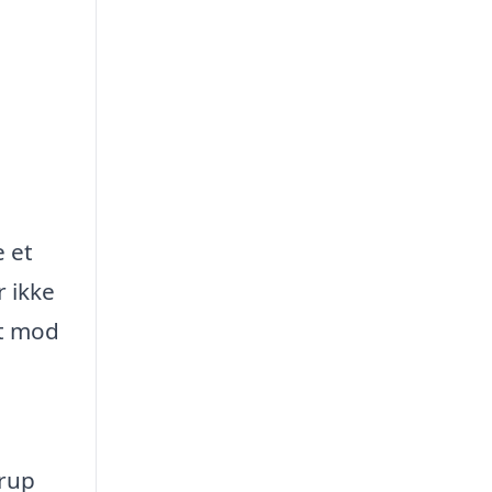
e et
r ikke
et mod
erup