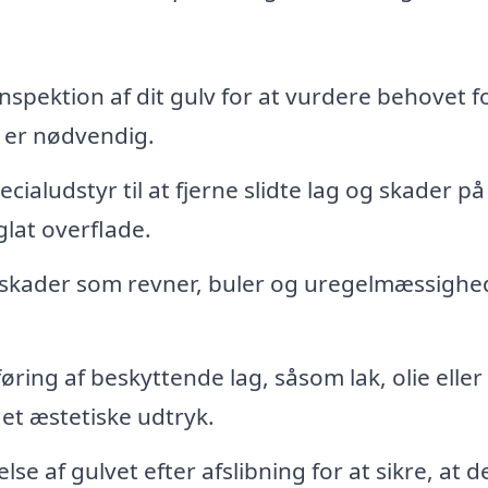
nspektion af dit gulv for at vurdere behovet f
r er nødvendig.
ialudstyr til at fjerne slidte lag og skader på
glat overflade.
skader som revner, buler og uregelmæssighe
øring af beskyttende lag, såsom lak, olie eller
et æstetiske udtryk.
se af gulvet efter afslibning for at sikre, at d