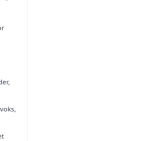
or
der,
 voks,
et