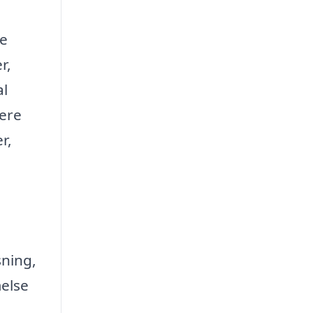
re
r,
al
lere
r,
sning,
melse