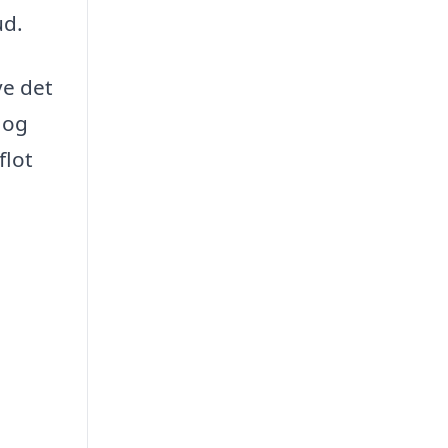
ud.
ve det
 og
flot